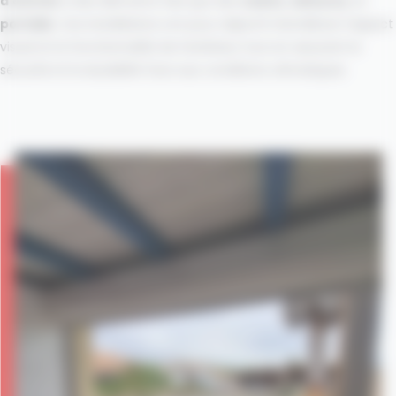
d’entrée
à des éléments tels que des
volets
,
clôtures
, et
portails
. Ces installations ont pour objectif d’améliorer l’aspect
visuel et la fonctionnalité de l’extérieur tout en assurant la
sécurité et la durabilité face aux conditions climatiques.