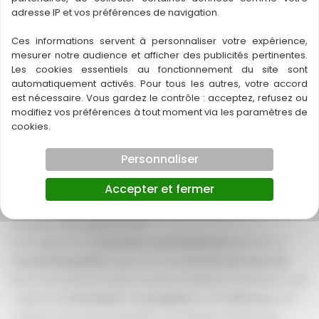
adresse IP et vos préférences de navigation.
des matériaux synthétiques. Le bois composite ne se
déforme pas, ne nécessite aucun entretien particulier et
Ces informations servent à personnaliser votre expérience,
conserve son apparence tout au long de l’année. C’est un
mesurer notre audience et afficher des publicités pertinentes.
Les cookies essentiels au fonctionnement du site sont
excellent choix pour ceux qui recherchent un matériau
automatiquement activés. Pour tous les autres, votre accord
durable et facile à entretenir.
est nécessaire. Vous gardez le contrôle : acceptez, refusez ou
modifiez vos préférences à tout moment via les paramètres de
cookies.
Personnaliser
Accepter et fermer
Pourquoi faire appel à nous ?
Faire appel à un
menuisier professionnel
garantit un
travail de qualité
respectant les
normes de sécurité
.
Nous nous assurons que chaque installation extérieure, qu’il
s’agisse de
terrasses
, de
pergolas
ou de
clôtures
, soit
réalisée avec soin et précision, en tenant compte des