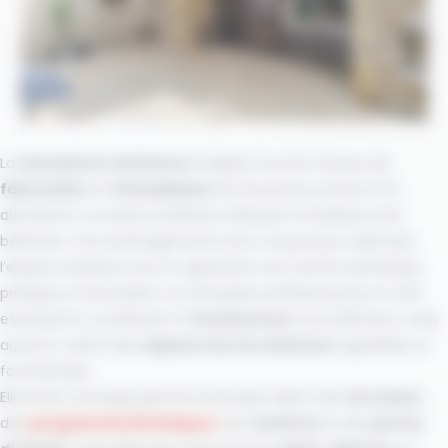
La
menuiserie extérieure
englobe tous les travaux de
fabrication
et
d’installation
de structures en bois, PVC,
aluminium ou autres matériaux destinés à l’extérieur d’un
bâtiment. Ces aménagements sont conçus pour optimiser
l’espace extérieur tout en apportant une touche esthétique,
pratique et sécuritaire. La menuiserie extérieure joue un rôle
essentiel en contribuant à l’
architecture
d’un bâtiment, mais
aussi en créant des
espaces de vie extérieurs
agréables et
fonctionnels.
Elle inclut une large gamme de projets allant des
terrasses
,
des
pergolas bioclimatiques
, des
fenêtres
et des
portes