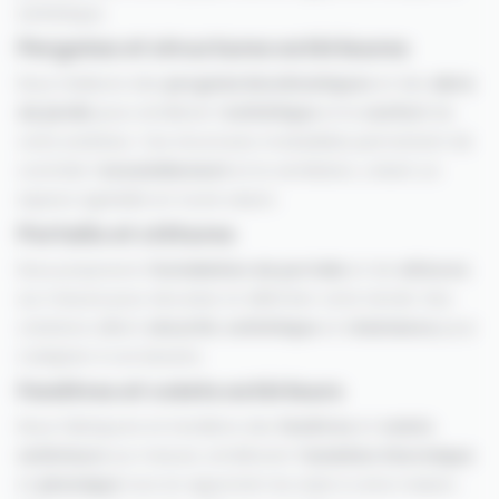
esthétique.
Pergolas et structures extérieures
Nous réalisons des
pergolas bioclimatiques
et des
abris
de jardin
pour améliorer l’
esthétique
et le
confort
de
votre extérieur. Ces structures modulables permettent de
contrôler l’
ensoleillement
et la ventilation, créant un
espace agréable en toute saison.
Portails et clôtures
Nous proposons l’
installation de portails
et de
clôtures
sur mesure pour sécuriser et délimiter votre terrain. Nos
créations allient
sécurité
,
esthétique
et
résistance
pour
s’adapter à vos besoins.
Fenêtres et volets extérieurs
Nous fabriquons et installons des
fenêtres
et
volets
extérieurs
sur mesure, améliorant l’
isolation thermique
et
phonique
tout en apportant du style à votre maison.