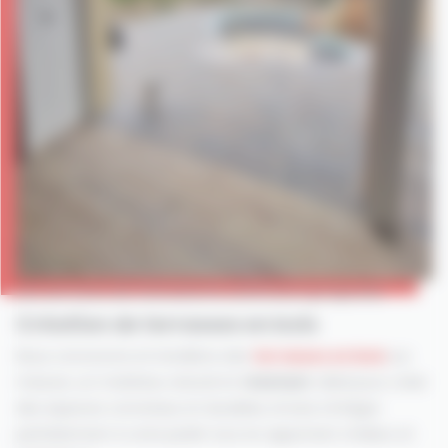
Les services de menuiserie extérieure proposés
Création de terrasses en bois
Nous concevons et installons des
terrasses en bois
sur
mesure, un matériau naturel et
résistant
. Idéal pour créer
des espaces conviviaux et durables, le bois s’intègre
parfaitement à votre jardin tout en apportant chaleur et