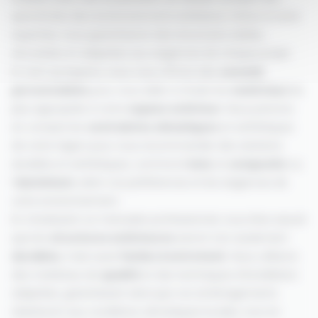
spécificités des environnements extérieurs. Grâce à notre
expertise, nous garantissons des structures solides,
sécurisées et adaptées aux exigences de chaque projet.
En tant qu’experts, nous vous offrons des
conseils
personnalisés
pour vous aider à choisir les
matériaux
les
plus appropriés à votre
espace extérieur
. Nous prenons
en compte les
contraintes climatiques
et esthétiques
de votre région pour vous recommander des solutions
durables et esthétiques, comme le
bois
, le
composite
ou
l’
aluminium
, selon vos préférences et les exigences de
votre environnement.
En choisissant un menuisier professionnel, vous êtes assuré
que les
structures extérieures
seront non seulement
durables
, mais aussi
faciles à entretenir
. Nous utilisons
des matériaux de
qualité
et des techniques d’installation
adaptées, garantissant ainsi que vos aménagements
résisteront aux conditions climatiques locales, tout en