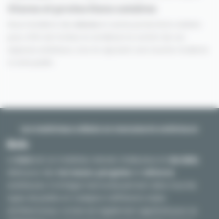
Stores et protections solaires
Nous installons des
stores
et autres protections solaires
pour offrir de l’ombre et améliorer le confort de vos
espaces extérieurs, tout en ajoutant une touche moderne
à votre jardin.
Les matériaux utilisés en menuiserie extérieure
Bois
Le
bois
est un matériau naturel, chaleureux et
durable
,
idéal pour des
terrasses
,
pergolas
et
clôtures
extérieures. Il s’intègre harmonieusement dans tous les
types de jardins et s’adapte à différents styles
architecturaux. Le bois est également apprécié pour sa