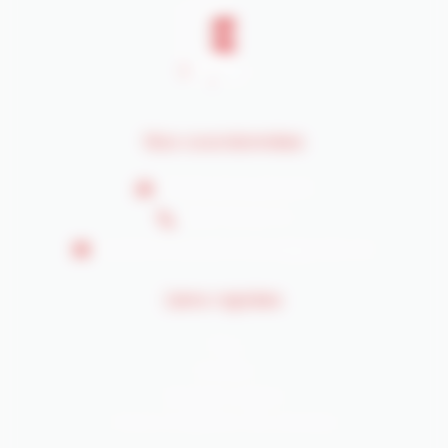
Nos coordonnées
30230 BOUILLARGUES
06 87 54 54 73
bastid.terrassefermeture@gmail.com
Liens rapides
Blog
Activités
Mentions Légales
Charte d’utilisation des données